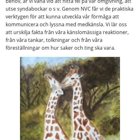
behov, är vi vana vid att hitta fel på vår omgivning, att
utse syndabockar o s v. Genom NVC får vi de praktiska
verktygen för att kunna utveckla vår förmåga att
kommunicera och lyssna med medkänsla. Vi lär oss
att urskilja fakta från våra känslomässiga reaktioner,
från våra tankar, tolkningar och från våra
föreställningar om hur saker och ting ska vara.