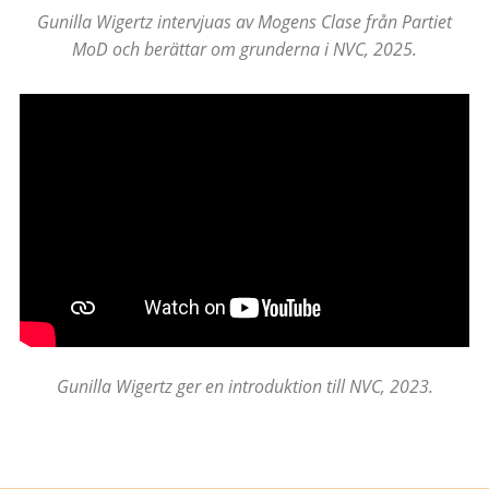
Gunilla Wigertz intervjuas av Mogens Clase från Partiet
MoD och berättar om grunderna i NVC, 2025.
Gunilla Wigertz ger en introduktion till NVC, 2023.